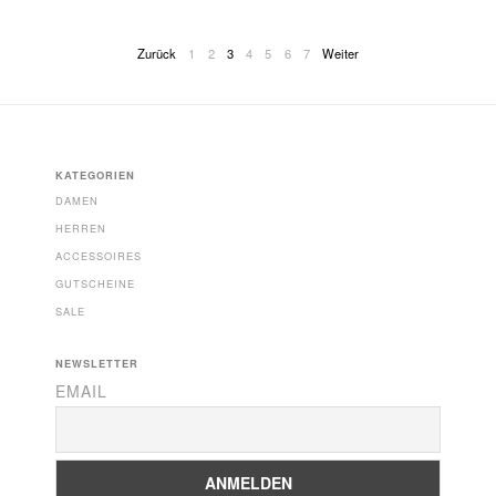
Zurück
1
2
3
4
5
6
7
Weiter
KATEGORIEN
DAMEN
HERREN
ACCESSOIRES
GUTSCHEINE
SALE
NEWSLETTER
EMAIL