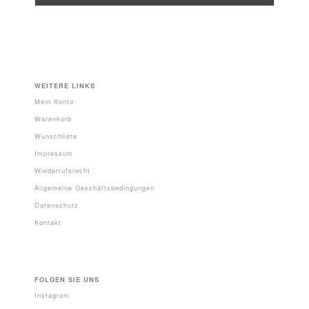
WEITERE LINKS
Mein Konto
Warenkorb
Wunschliste
Impressum
Wiederrufsrecht
Allgemeine Geschäftsbedingungen
Datenschutz
Kontakt
FOLGEN SIE UNS
Instagram