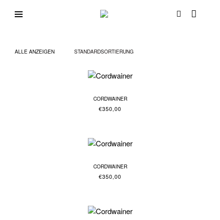
Direkt
zum
Schuh
Ihr
Inhalt
Schuhspezialist
Passion
in
Mainz
ALLE ANZEIGEN
CORDWAINER
€
350,00
CORDWAINER
€
350,00