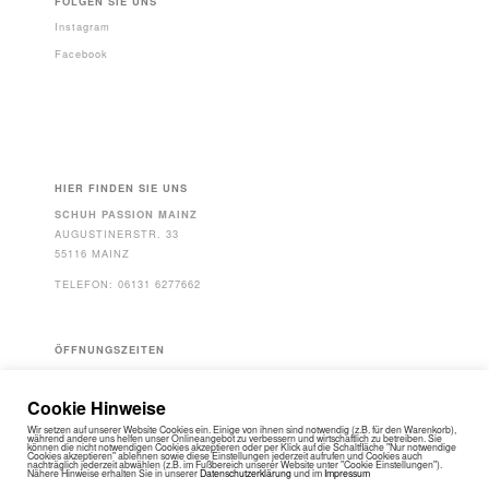
FOLGEN SIE UNS
Instagram
Facebook
HIER FINDEN SIE UNS
SCHUH PASSION MAINZ
AUGUSTINERSTR. 33
55116 MAINZ
TELEFON: 06131 6277662
ÖFFNUNGSZEITEN
MO - FR: 10-19 UHR
SA: 10-18 UHR
Cookie Hinweise
Wir setzen auf unserer Website Cookies ein. Einige von ihnen sind notwendig (z.B. für den Warenkorb),
während andere uns helfen unser Onlineangebot zu verbessern und wirtschaftlich zu betreiben. Sie
können die nicht notwendigen Cookies akzeptieren oder per Klick auf die Schaltfläche "Nur notwendige
Cookies akzeptieren" ablehnen sowie diese Einstellungen jederzeit aufrufen und Cookies auch
nachträglich jederzeit abwählen (z.B. im Fußbereich unserer Website unter "Cookie Einstellungen").
Nähere Hinweise erhalten Sie in unserer
Datenschutzerklärung
und im
Impressum