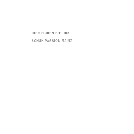
HIER FINDEN SIE UNS
SCHUH PASSION MAINZ
AUGUSTINERSTR. 33
55116 MAINZ
TELEFON: 06131 6277662
ÖFFNUNGSZEITEN
MO - FR: 10-19 UHR
SA: 10-18 UHR