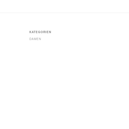
KATEGORIEN
DAMEN
HERREN
ACCESSOIRES
GUTSCHEINE
SALE
NEWSLETTER
EMAIL