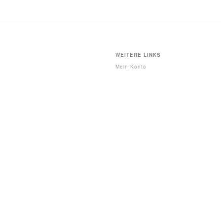
WEITERE LINKS
Mein Konto
Warenkorb
Wunschliste
Impressum
Wiederrufsrecht
Allgemeine Geschäftsbedingungen
Datenschutz
Kontakt
FOLGEN SIE UNS
Instagram