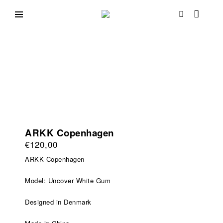
Direkt
zum
Schuh
Ihr
Inhalt
Schuhspezialist
Passion
in
Mainz
ARKK Copenhagen
€
120,00
ARKK Copenhagen
Model: Uncover White Gum
Designed in Denmark