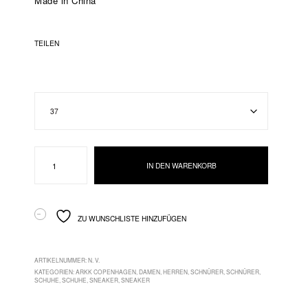
Made in China
TEILEN
ARKK
IN DEN WARENKORB
Copenhagen
Menge
ZU WUNSCHLISTE HINZUFÜGEN
ARTIKELNUMMER:
N. V.
KATEGORIEN:
ARKK COPENHAGEN
,
DAMEN
,
HERREN
,
SCHNÜRER
,
SCHNÜRER
,
SCHUHE
,
SCHUHE
,
SNEAKER
,
SNEAKER