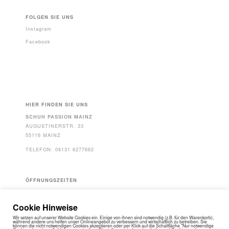
FOLGEN SIE UNS
Instagram
Facebook
HIER FINDEN SIE UNS
SCHUH PASSION MAINZ
AUGUSTINERSTR. 33
55116 MAINZ
TELEFON: 06131 6277662
ÖFFNUNGSZEITEN
MO - FR: 10-19 UHR
SA: 10-18 UHR
Cookie Hinweise
Wir setzen auf unserer Website Cookies ein. Einige von ihnen sind notwendig (z.B. für den Warenkorb),
während andere uns helfen unser Onlineangebot zu verbessern und wirtschaftlich zu betreiben. Sie
können die nicht notwendigen Cookies akzeptieren oder per Klick auf die Schaltfläche "Nur notwendige