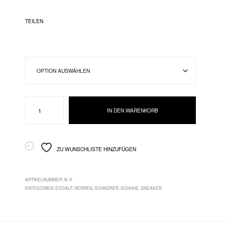
TEILEN
Ecoalf
IN DEN WARENKORB
Menge
ZU WUNSCHLISTE HINZUFÜGEN
ARTIKELNUMMER:
N. V.
KATEGORIEN:
ECOALF
,
HERREN
,
SCHNÜRER
,
SCHUHE
,
SNEAKER