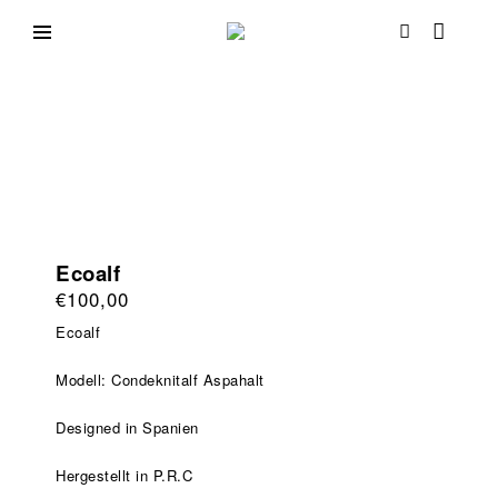
Direkt
zum
Schuh
Ihr
Inhalt
Schuhspezialist
Passion
in
Mainz
Ecoalf
€
100,00
Ecoalf
Modell: Condeknitalf Aspahalt
Designed in Spanien
Hergestellt in P.R.C